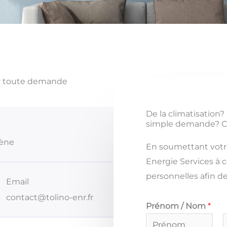
our toute demande
De la climatisation?
simple demande? C
ène​
En soumettant votr
Energie Services à c
personnelles afin de
Email
contact@tolino-enr.fr
Prénom / Nom
*