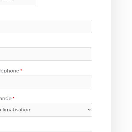
éléphone
*
mande
*